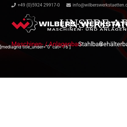
+49 (0)5924 29917-0
info@wilberswerkstaetten.
UNSERE A
Maschinen- / Anlagenbau
Stahlbau
Behälterb
[mediagrid title_under=“0″ cat=“76″]