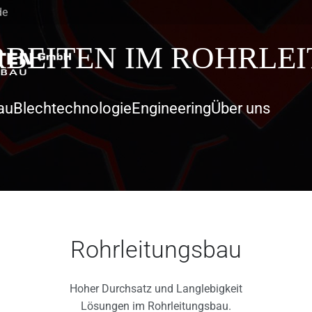
de
RBEITEN IM ROHRLE
au
Blechtechnologie
Engineering
Über uns
Rohrleitungsbau
Hoher Durchsatz und Langlebigkeit
Lösungen im Rohrleitungsbau.