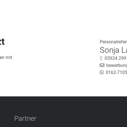
zt
Personalrefer
Sonja 
en mit
05924 299
bewerbung
0162-710
Partner