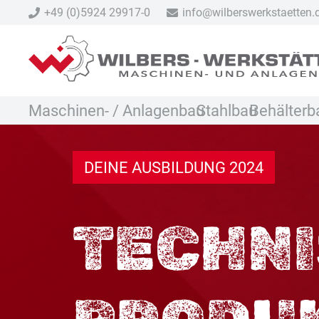
+49 (0)5924 29917-0
info@wilberswerkstaetten.
Maschinen- / Anlagenbau
Stahlbau
Behälterb
DEINE AUSBILDUNG 2024
TECHN