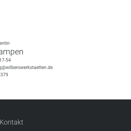
entin
Lampen
17-54
@wilberswerkstaetten.de
5379
Kontakt