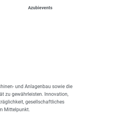
Azubievents
Unternehmens- und
Teamevents
schinen- und Anlagenbau sowie die
ät zu gewährleisten. Innovation,
träglichkeit, gesellschaftliches
m Mittelpunkt.