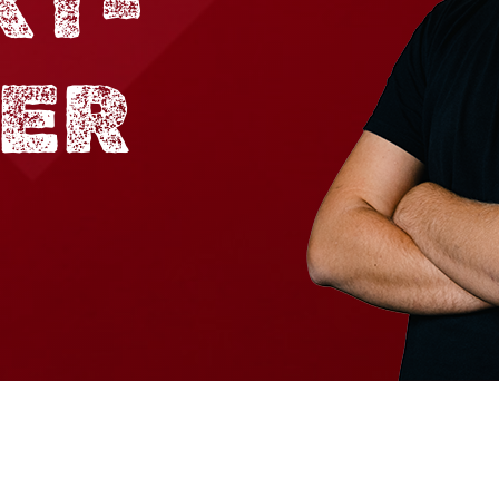
KT­
NER