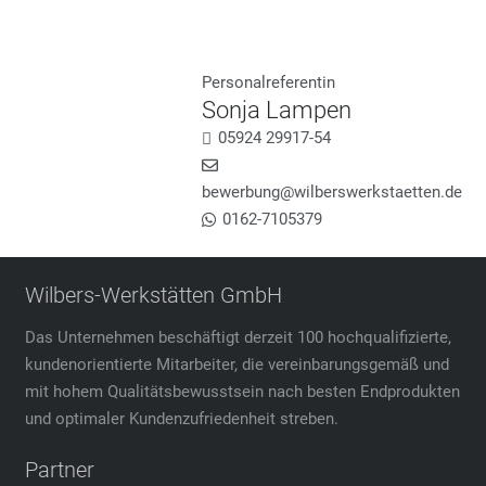
Personalreferentin
Sonja Lampen
05924 29917-54
bewerbung@wilberswerkstaetten.de
0162-7105379
Wilbers-Werkstätten GmbH
Das Unternehmen beschäftigt derzeit 100 hochqualifizierte,
kundenorientierte Mitarbeiter, die vereinbarungsgemäß und
mit hohem Qualitätsbewusstsein nach besten Endprodukten
und optimaler Kundenzufriedenheit streben.
Partner